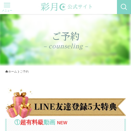
メニュー
ご予約
– counseling –
ホーム
ご予約
①
超有料級
動画
NEW