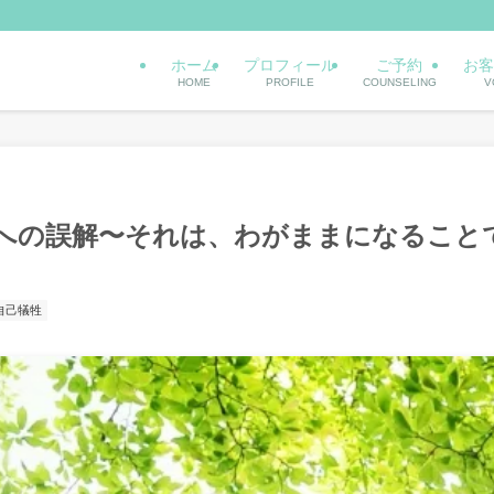
ホーム
プロフィール
ご予約
お客
HOME
PROFILE
COUNSELING
V
への誤解〜それは、わがままになること
自己犠牲