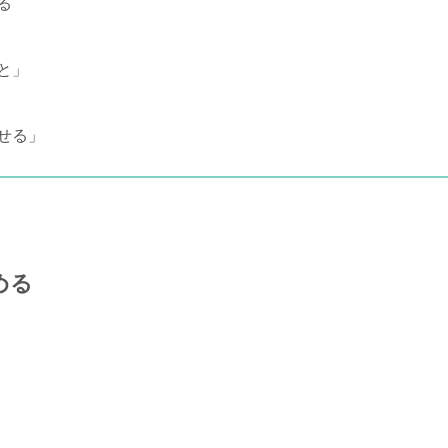
る
と」
せる」
める