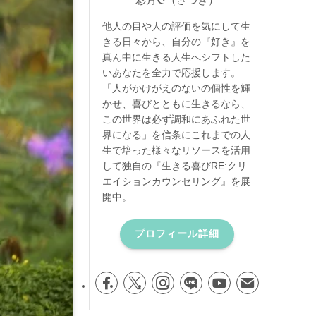
他人の目や人の評価を気にして生
きる日々から、自分の『好き』を
真ん中に生きる人生へシフトした
いあなたを全力で応援します。
「人がかけがえのないの個性を輝
かせ、喜びとともに生きるなら、
この世界は必ず調和にあふれた世
界になる」を信条にこれまでの人
生で培った様々なリソースを活用
して独自の『生きる喜びRE:クリ
エイションカウンセリング』を展
開中。
プロフィール詳細