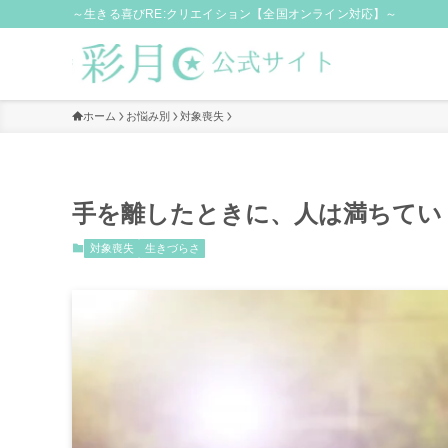
～生きる喜びRE:クリエイション【全国オンライン対応】～
ホーム
お悩み別
対象喪失
手を離したときに、人は満ちてい
対象喪失
生きづらさ