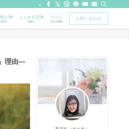
様の声
よくある質問
コラム
お問い合わせ
OICE
Q&A
COLUMN
」理由―
彩月☪︎（さつき）